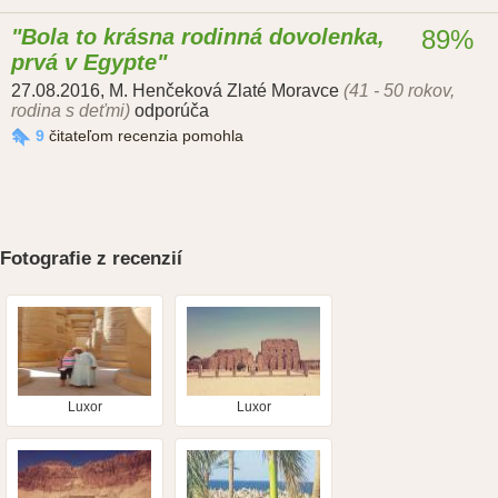
Bola to krásna rodinná dovolenka,
89%
prvá v Egypte
27.08.2016
,
M. Henčeková Zlaté Moravce
(41 - 50 rokov,
rodina s deťmi)
odporúča
9
čitateľom recenzia pomohla
Fotografie z recenzií
Luxor
Luxor