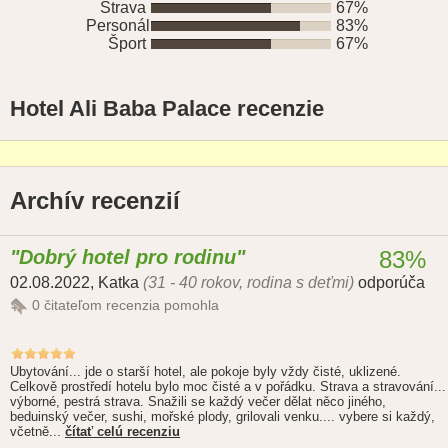
Strava
67%
Personál
83%
Šport
67%
Hotel Ali Baba Palace recenzie
Archív recenzií
Dobrý hotel pro rodinu
83%
02.08.2022
,
Katka
(31 - 40 rokov, rodina s deťmi)
odporúča
0
čitateľom recenzia pomohla
Ubytování... jde o starší hotel, ale pokoje byly vždy čisté, uklizené.
Celkově prostředí hotelu bylo moc čisté a v pořádku. Strava a stravování...
výborné, pestrá strava. Snažili se každý večer dělat něco jiného,
beduinský večer, sushi, mořské plody, grilovali venku.... vybere si každý,
včetně...
čítať celú recenziu