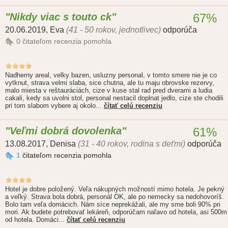
Nikdy viac s touto ck
67%
20.06.2019
,
Eva
(41 - 50 rokov, jednotlivec)
odporúča
0
čitateľom recenzia pomohla
Nadherny areal, velky bazen, usluzny personal, v tomto smere nie je co
vytknut, strava velmi slaba, sice chutna, ale tu maju obrovske rezervy,
malo miesta v reštauráciách, cize v kuse stal rad pred dverami a ludia
cakali, kedy sa uvolni stol, personal nestacil doplnat jedlo, cize ste chodili
pri tom slabom vybere aj okolo...
čítať celú recenziu
Veľmi dobrá dovolenka
61%
13.08.2017
,
Denisa
(31 - 40 rokov, rodina s deťmi)
odporúča
1
čitateľom recenzia pomohla
Hotel je dobre položený. Veľa nákupných možností mimo hotela. Je pekný
a veľký. Strava bola dobrá, personál OK, ale po nemecky sa nedohovoríš.
Bolo tam veľa domácich. Nám síce neprekážali, ale my sme boli 90% pri
mori. Ak budete potrebovať lekáreň, odporúčam naľavo od hotela, asi 500m
od hotela. Domáci...
čítať celú recenziu