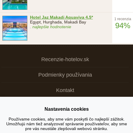
Hotel Jaz Makadi Aquaviva 4.5*
1 recenzia
Egypt, Hurghada, Makadi Bay
94%
. najlepšie hodnotenie
Recenzie-hotelov.sk
Podmienky používania
Kontakt
Nastavenia cookies
Copyright © 2026
Používame cookies, aby sme vám poskytli čo najlepší zážitok.
Umožňujú nám tiež analyzovať správanie používateľov, aby sme
+ Tvoja recenzia je dôležitá >
pre vás neustále zlepšovali webovú stránku.