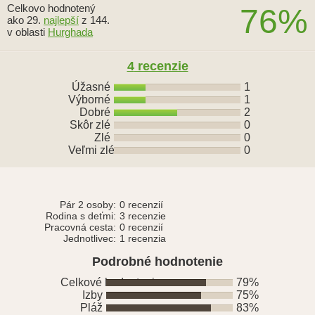
Celkovo hodnotený
76%
ako 29.
najlepší
z 144.
v oblasti
Hurghada
4
recenzie
Úžasné
1
Výborné
1
Dobré
2
Skôr zlé
0
Zlé
0
Veľmi zlé
0
Pár 2 osoby:
0 recenzií
Rodina s deťmi:
3 recenzie
Pracovná cesta:
0 recenzií
Jednotlivec:
1 recenzia
Podrobné hodnotenie
Celkové hodnotenie
79%
Izby
75%
Pláž
83%